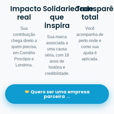
Impacto
Solidariedade
Transparê
real
que
total
inspira
Sua
Você
contribuição
acompanha de
Sua marca
chega direto a
perto onde e
associada a
quem precisa,
como sua
uma causa
em Cornélio
ajuda é
séria, com 18
Procópio e
aplicada.
anos de
Londrina.
história e
credibilidade.
Quero ser uma empresa
parceira →